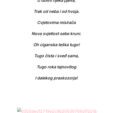
U dolini rijeka pjeva,
Trak od neba i od hvoja.
Cvjetovima misirača
Nova svjetlost sebe kruni.
Oh ciganska teška tugo!
Tugo čista i sveđ sama,
Tugo roka tajnovitog
I dalekog praskozorja!