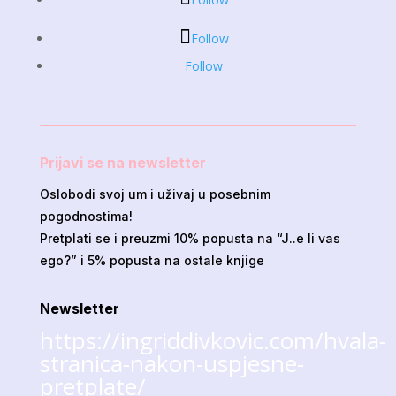
Follow
Follow
Prijavi se na newsletter
Oslobodi svoj um i uživaj u posebnim
pogodnostima!
Pretplati se i preuzmi 10% popusta na “J..e li vas
ego?” i 5% popusta na ostale knjige
Newsletter
https://ingriddivkovic.com/hvala-
stranica-nakon-uspjesne-
pretplate/