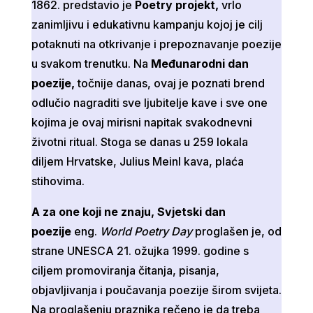
1862. predstavio je
Poetry projekt,
vrlo
zanimljivu i edukativnu kampanju kojoj je cilj
potaknuti na otkrivanje i prepoznavanje poezije
u svakom trenutku. Na
Međunarodni dan
poezije,
točnije danas, ovaj je poznati brend
odlučio nagraditi sve ljubitelje kave i sve one
kojima je ovaj mirisni napitak svakodnevni
životni ritual. Stoga se danas
u 259 lokala
diljem Hrvatske, Julius Meinl kava, plaća
stihovima.
A za one koji ne znaju, Svjetski dan
poezije
eng.
World Poetry Day
proglašen je, od
strane UNESCA 21. ožujka 1999. godine s
ciljem promoviranja čitanja, pisanja,
objavljivanja i poučavanja poezije širom svijeta.
Na proglašenju praznika rečeno je da treba