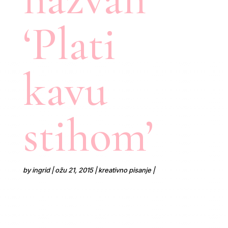
‘Plati
kavu
stihom’
by
ingrid
ožu 21, 2015
kreativno pisanje