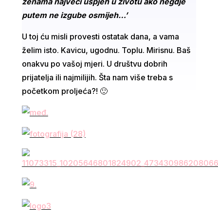
ženama najveći uspjeh u životu ako negdje
putem ne izgube osmijeh…’
U toj ću misli provesti ostatak dana, a vama
želim isto. Kavicu, ugodnu. Toplu. Mirisnu. Baš
onakvu po vašoj mjeri. U društvu dobrih
prijatelja ili najmilijih. Šta nam više treba s
početkom proljeća?! 🙂