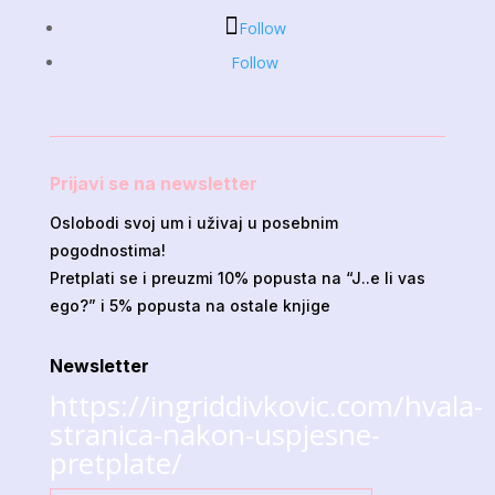
Follow
Follow
Prijavi se na newsletter
Oslobodi svoj um i uživaj u posebnim
pogodnostima!
Pretplati se i preuzmi 10% popusta na “J..e li vas
ego?” i 5% popusta na ostale knjige
Newsletter
https://ingriddivkovic.com/hvala-
stranica-nakon-uspjesne-
pretplate/