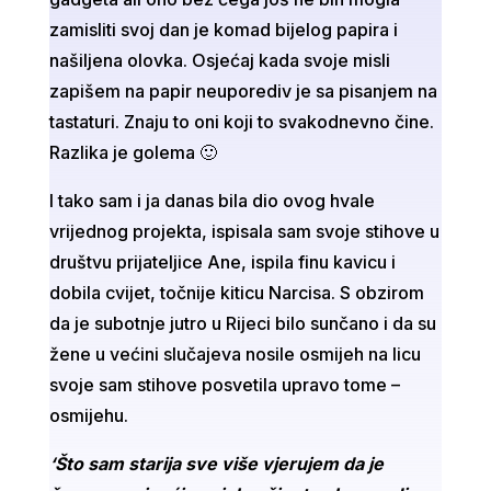
zamisliti svoj dan je komad bijelog papira i
našiljena olovka. Osjećaj kada svoje misli
zapišem na papir neuporediv je sa pisanjem na
tastaturi. Znaju to oni koji to svakodnevno čine.
Razlika je golema 🙂
I tako sam i ja danas bila dio ovog hvale
vrijednog projekta, ispisala sam svoje stihove u
društvu prijateljice Ane, ispila finu kavicu i
dobila cvijet, točnije kiticu Narcisa. S obzirom
da je subotnje jutro u Rijeci bilo sunčano i da su
žene u većini slučajeva nosile osmijeh na licu
svoje sam stihove posvetila upravo tome –
osmijehu.
‘Što sam starija sve više vjerujem da je