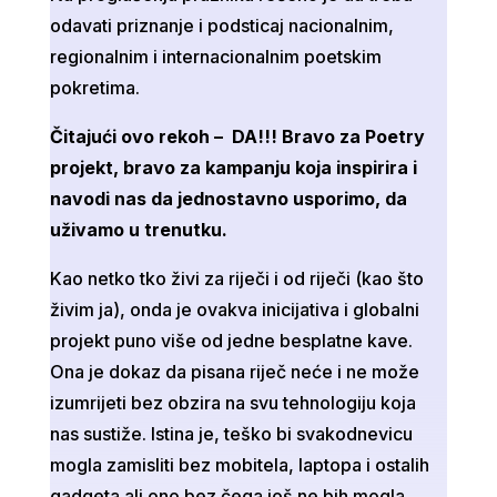
odavati priznanje i podsticaj nacionalnim,
regionalnim i internacionalnim poetskim
pokretima.
Čitajući ovo rekoh – DA!!! Bravo za Poetry
projekt, bravo za kampanju koja inspirira i
navodi nas da jednostavno usporimo, da
uživamo u trenutku.
Kao netko tko živi za riječi i od riječi (kao što
živim ja), onda je ovakva inicijativa i globalni
projekt puno više od jedne besplatne kave.
Ona je dokaz da pisana riječ neće i ne može
izumrijeti bez obzira na svu tehnologiju koja
nas sustiže. Istina je, teško bi svakodnevicu
mogla zamisliti bez mobitela, laptopa i ostalih
gadgeta ali ono bez čega još ne bih mogla