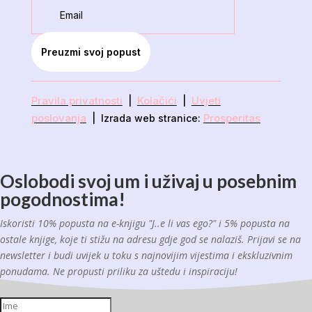
Preuzmi svoj popust
Pravila privatnosti
Kolačići
Uvjeti
|
|
poslovanja
Prosperitas
| Izrada web stranice:
Oslobodi svoj um i uživaj u posebnim
pogodnostima!
Iskoristi 10% popusta na e-knjigu "J..e li vas ego?" i 5% popusta na
ostale knjige, koje ti stižu na adresu gdje god se nalaziš. Prijavi se na
newsletter i budi uvijek u toku s najnovijim vijestima i ekskluzivnim
ponudama. Ne propusti priliku za uštedu i inspiraciju!