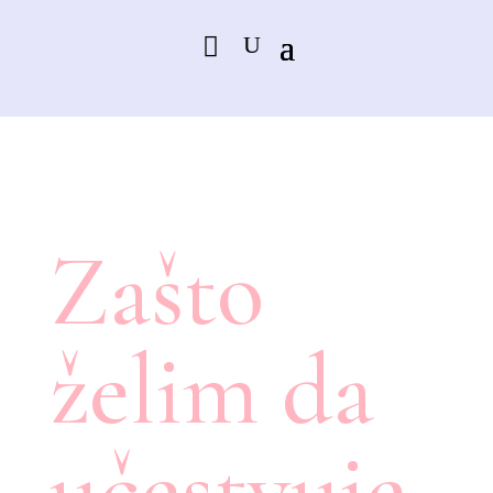
Zašto
želim da
učestvuje