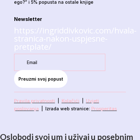
ego?” i 5% popusta na ostale knjige
Newsletter
https://ingriddivkovic.com/hvala-
stranica-nakon-uspjesne-
pretplate/
Preuzmi svoj popust
Pravila privatnosti
Kolačići
Uvjeti
|
|
poslovanja
Prosperitas
| Izrada web stranice:
Oslobodi svoj um i uživaj u posebnim