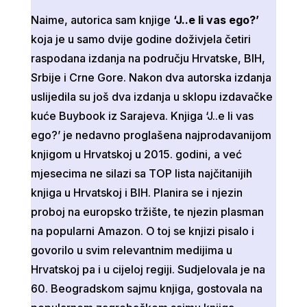
Naime, autorica sam knjige
‘J..e li vas ego?’
koja je u samo dvije godine doživjela četiri
raspodana izdanja na području Hrvatske, BIH,
Srbije i Crne Gore. Nakon dva autorska izdanja
uslijedila su još dva izdanja u sklopu izdavačke
kuće Buybook iz Sarajeva. Knjiga ‘J..e li vas
ego?’ je nedavno proglašena najprodavanijom
knjigom u Hrvatskoj u 2015. godini, a već
mjesecima ne silazi sa TOP lista najčitanijih
knjiga u Hrvatskoj i BIH. Planira se i njezin
proboj na europsko tržište, te njezin plasman
na popularni Amazon. O toj se knjizi pisalo i
govorilo u svim relevantnim medijima u
Hrvatskoj pa i u cijeloj regiji. Sudjelovala je na
60. Beogradskom sajmu knjiga, gostovala na