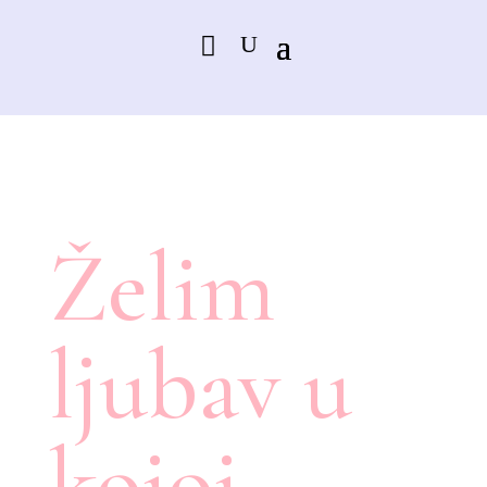
Želim
ljubav u
kojoj