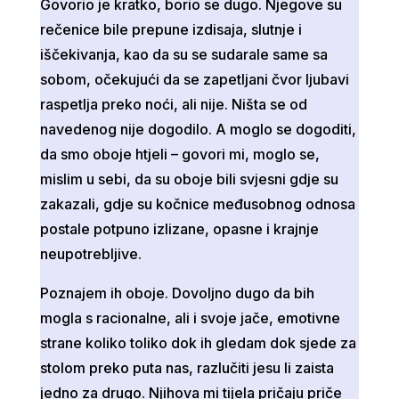
Govorio je kratko, borio se dugo. Njegove su
rečenice bile prepune izdisaja, slutnje i
iščekivanja, kao da su se sudarale same sa
sobom, očekujući da se zapetljani čvor ljubavi
raspetlja preko noći, ali nije. Ništa se od
navedenog nije dogodilo. A moglo se dogoditi,
da smo oboje htjeli – govori mi, moglo se,
mislim u sebi, da su oboje bili svjesni gdje su
zakazali, gdje su kočnice međusobnog odnosa
postale potpuno izlizane, opasne i krajnje
neupotrebljive.
Poznajem ih oboje. Dovoljno dugo da bih
mogla s racionalne, ali i svoje jače, emotivne
strane koliko toliko dok ih gledam dok sjede za
stolom preko puta nas, razlučiti jesu li zaista
jedno za drugo. Njihova mi tijela pričaju priče