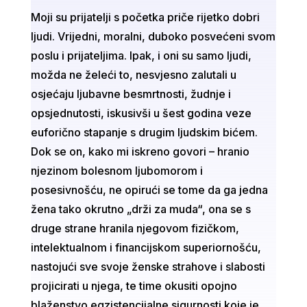
Moji su prijatelji s početka priče rijetko dobri
ljudi. Vrijedni, moralni, duboko posvećeni svom
poslu i prijateljima. Ipak, i oni su samo ljudi,
možda ne želeći to, nesvjesno zalutali u
osjećaju ljubavne besmrtnosti, žudnje i
opsjednutosti, iskusivši u šest godina veze
euforično stapanje s drugim ljudskim bićem.
Dok se on, kako mi iskreno govori – hranio
njezinom bolesnom ljubomorom i
posesivnošću, ne opirući se tome da ga jedna
žena tako okrutno „drži za muda“, ona se s
druge strane hranila njegovom fizičkom,
intelektualnom i financijskom superiornošću,
nastojući sve svoje ženske strahove i slabosti
projicirati u njega, te time okusiti opojno
blaženstvo egzistencijalne sigurnosti koje je