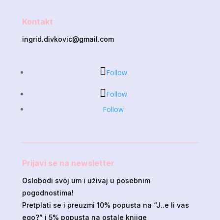
Kontakt
ingrid.divkovic@gmail.com
Follow
Follow
Follow
Prijavi se na newsletter
Oslobodi svoj um i uživaj u posebnim
pogodnostima!
Pretplati se i preuzmi 10% popusta na “J..e li vas
ego?” i 5% popusta na ostale knjige