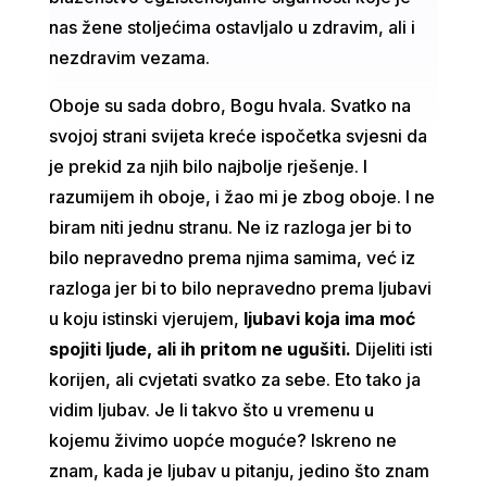
nas žene stoljećima ostavljalo u zdravim, ali i
nezdravim vezama.
Oboje su sada dobro, Bogu hvala. Svatko na
svojoj strani svijeta kreće ispočetka svjesni da
je prekid za njih bilo najbolje rješenje. I
razumijem ih oboje, i žao mi je zbog oboje. I ne
biram niti jednu stranu. Ne iz razloga jer bi to
bilo nepravedno prema njima samima, već iz
razloga jer bi to bilo nepravedno prema ljubavi
u koju istinski vjerujem,
ljubavi koja ima moć
spojiti ljude, ali ih pritom ne ugušiti.
Dijeliti isti
korijen, ali cvjetati svatko za sebe. Eto tako ja
vidim ljubav. Je li takvo što u vremenu u
kojemu živimo uopće moguće? Iskreno ne
znam, kada je ljubav u pitanju, jedino što znam