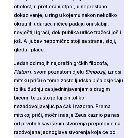
oholost, u pretjerani otpor, u neprestano
dokazivanje, u ring u kojemu nakon nekoliko
okrutnih udaraca ničice padaju oni slabiji,
nevještiji igrači, dok publika urliče tražeći još i
još. A ljubav nepomično stoji sa strane, stoji,
gleda i plače.
Jedan od mojih najdražih grčkih filozofa,
Platon
u svom poznatom djelu
Simpozij,
iznosi
mitsku priču o tome zašto ljudska bića osjećaju
toliku žudnju za sjedninjavanjem s drugim
bićem, te zašto je taj čin toliko
nezadovoljavajuć pa čak i razoran. Prema
mitskoj priči, moćni nas je Zeus kaznio pa nas
od prvotnih savršenih stvorenja prepolovio na
razdvojena jednoglava stvorenja koja će od