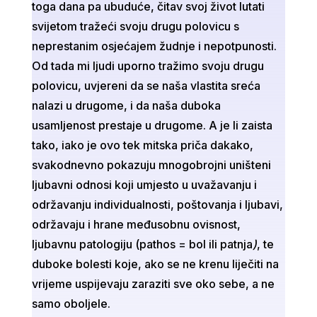
toga dana pa ubuduće, čitav svoj život lutati
svijetom tražeći svoju drugu polovicu s
neprestanim osjećajem žudnje i nepotpunosti.
Od tada mi ljudi uporno tražimo svoju drugu
polovicu, uvjereni da se naša vlastita sreća
nalazi u drugome, i da naša duboka
usamljenost prestaje u drugome. A je li zaista
tako, iako je ovo tek mitska priča dakako,
svakodnevno pokazuju mnogobrojni uništeni
ljubavni odnosi koji umjesto u uvažavanju i
održavanju individualnosti, poštovanja i ljubavi,
održavaju i hrane međusobnu ovisnost,
ljubavnu patologiju (pathos = bol ili patnja
)
, te
duboke bolesti koje, ako se ne krenu liječiti na
vrijeme uspijevaju zaraziti sve oko sebe, a ne
samo oboljele.