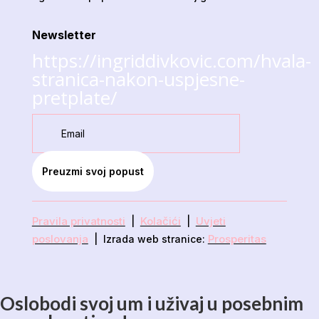
Newsletter
https://ingriddivkovic.com/hvala-
stranica-nakon-uspjesne-
pretplate/
Preuzmi svoj popust
Pravila privatnosti
Kolačići
Uvjeti
|
|
poslovanja
Prosperitas
| Izrada web stranice:
Oslobodi svoj um i uživaj u posebnim