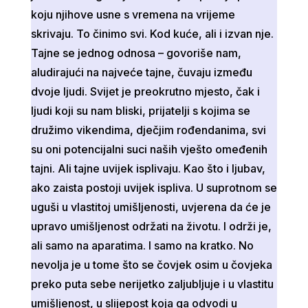
koju njihove usne s vremena na vrijeme
skrivaju. To činimo svi. Kod kuće, ali i izvan nje.
Tajne se jednog odnosa – govoriše nam,
aludirajući na najveće tajne, čuvaju između
dvoje ljudi. Svijet je preokrutno mjesto, čak i
ljudi koji su nam bliski, prijatelji s kojima se
družimo vikendima, dječjim rođendanima, svi
su oni potencijalni suci naših vješto omeđenih
tajni. Ali tajne uvijek isplivaju. Kao što i ljubav,
ako zaista postoji uvijek ispliva. U suprotnom se
uguši u vlastitoj umišljenosti, uvjerena da će je
upravo umišljenost održati na životu. I održi je,
ali samo na aparatima. I samo na kratko. No
nevolja je u tome što se čovjek osim u čovjeka
preko puta sebe nerijetko zaljubljuje i u vlastitu
umišljenost, u slijepost koja ga odvodi u