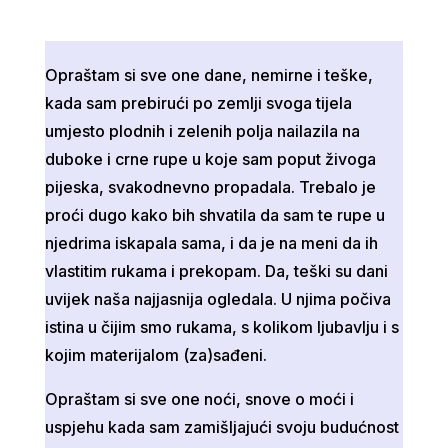
Opraštam si sve one dane, nemirne i teške,
kada sam prebirući po zemlji svoga tijela
umjesto plodnih i zelenih polja nailazila na
duboke i crne rupe u koje sam poput živoga
pijeska, svakodnevno propadala. Trebalo je
proći dugo kako bih shvatila da sam te rupe u
njedrima iskapala sama, i da je na meni da ih
vlastitim rukama i prekopam. Da, teški su dani
uvijek naša najjasnija ogledala. U njima počiva
istina u čijim smo rukama, s kolikom ljubavlju i s
kojim materijalom (za)sađeni.
Opraštam si sve one noći, snove o moći i
uspjehu kada sam zamišljajući svoju budućnost