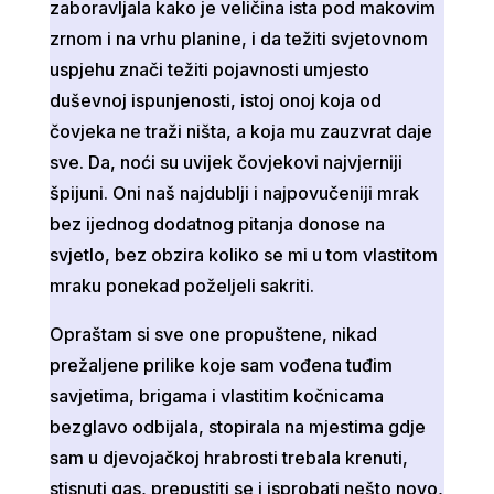
zaboravljala kako je veličina ista pod makovim
zrnom i na vrhu planine, i da težiti svjetovnom
uspjehu znači težiti pojavnosti umjesto
duševnoj ispunjenosti, istoj onoj koja od
čovjeka ne traži ništa, a koja mu zauzvrat daje
sve. Da, noći su uvijek čovjekovi najvjerniji
špijuni. Oni naš najdublji i najpovučeniji mrak
bez ijednog dodatnog pitanja donose na
svjetlo, bez obzira koliko se mi u tom vlastitom
mraku ponekad poželjeli sakriti.
Opraštam si sve one propuštene, nikad
prežaljene prilike koje sam vođena tuđim
savjetima, brigama i vlastitim kočnicama
bezglavo odbijala, stopirala na mjestima gdje
sam u djevojačkoj hrabrosti trebala krenuti,
stisnuti gas, prepustiti se i isprobati nešto novo,