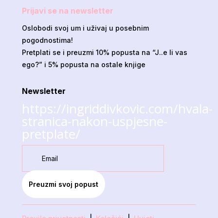
Prijavi se na newsletter
Oslobodi svoj um i uživaj u posebnim
pogodnostima!
Pretplati se i preuzmi 10% popusta na “J..e li vas
ego?” i 5% popusta na ostale knjige
Newsletter
https://ingriddivkovic.com/hvala-
stranica-nakon-uspjesne-
pretplate/
Preuzmi svoj popust