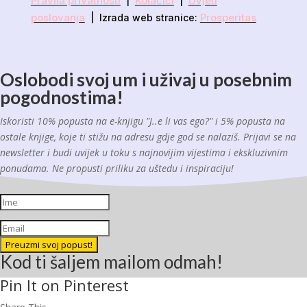
Pravila privatnosti
Kolačići
Uvjeti
|
|
poslovanja
Prosperitas
| Izrada web stranice:
Oslobodi svoj um i uživaj u posebnim
pogodnostima!
Iskoristi 10% popusta na e-knjigu "J..e li vas ego?" i 5% popusta na
ostale knjige, koje ti stižu na adresu gdje god se nalaziš. Prijavi se na
newsletter i budi uvijek u toku s najnovijim vijestima i ekskluzivnim
ponudama. Ne propusti priliku za uštedu i inspiraciju!
Preuzmi svoj popust!
Kod ti šaljem mailom odmah!
Pin It on Pinterest