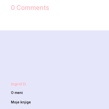
0 Comments
Ingrid D.
O meni
Moje knjige