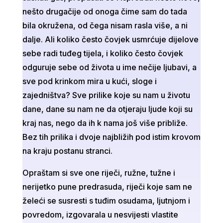
nešto drugačije od onoga čime sam do tada
bila okružena, od čega nisam rasla više, a ni
dalje. Ali koliko često čovjek usmrćuje dijelove
sebe radi tuđeg tijela, i koliko često čovjek
odguruje sebe od života u ime nečije ljubavi, a
sve pod krinkom mira u kući, sloge i
zajedništva? Sve prilike koje su nam u životu
dane, dane su nam ne da otjeraju ljude koji su
kraj nas, nego da ih k nama još više približe.
Bez tih prilika i dvoje najbližih pod istim krovom
na kraju postanu stranci.
Opraštam si sve one riječi, ružne, tužne i
nerijetko pune predrasuda, riječi koje sam ne
želeći se susresti s tuđim osudama, ljutnjom i
povredom, izgovarala u nesvijesti vlastite