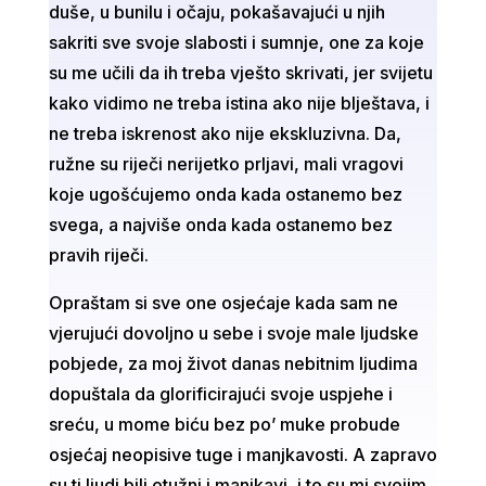
duše, u bunilu i očaju, pokašavajući u njih
sakriti sve svoje slabosti i sumnje, one za koje
su me učili da ih treba vješto skrivati, jer svijetu
kako vidimo ne treba istina ako nije blještava, i
ne treba iskrenost ako nije ekskluzivna. Da,
ružne su riječi nerijetko prljavi, mali vragovi
koje ugošćujemo onda kada ostanemo bez
svega, a najviše onda kada ostanemo bez
pravih riječi.
Opraštam si sve one osjećaje kada sam ne
vjerujući dovoljno u sebe i svoje male ljudske
pobjede, za moj život danas nebitnim ljudima
dopuštala da glorificirajući svoje uspjehe i
sreću, u mome biću bez po’ muke probude
osjećaj neopisive tuge i manjkavosti. A zapravo
su ti ljudi bili otužni i manjkavi, i to su mi svojim