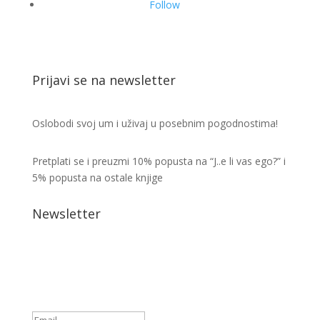
Follow
Prijavi se na newsletter
Oslobodi svoj um i uživaj u posebnim pogodnostima!
Pretplati se i preuzmi 10% popusta na “J..e li vas ego?” i
5% popusta na ostale knjige
Newsletter
https://ingriddivkovic.com/hvala-
stranica-nakon-uspjesne-
pretplate/